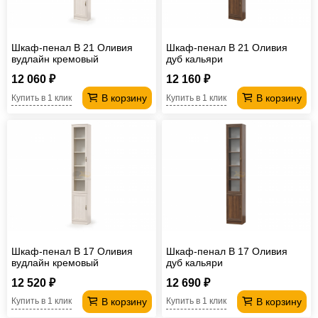
Офисная
мебель
Столы
Шкаф-пенал В 21 Оливия
Шкаф-пенал В 21 Оливия
под
Мебель
вудлайн кремовый
дуб кальяри
компьютер
для
Мебель
12 060 ₽
12 160 ₽
В корзину
В корзину
Купить в 1 клик
Купить в 1 клик
ванной
трансформер
Матрасы
Кресла-
мешки
Мебель
из
Садовая
ротанга
мебель
Косметологическое
оборудование
Шкаф-пенал В 17 Оливия
Шкаф-пенал В 17 Оливия
вудлайн кремовый
дуб кальяри
12 520 ₽
12 690 ₽
В корзину
В корзину
Купить в 1 клик
Купить в 1 клик