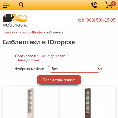
0
Кухонные
Корзина
гарнитуры
Мебель
8 (800) 500-15-05
для
Мебель
Главная
-
Каталог
-
Шкафы
-
Библиотеки
кухни
для
Кровати
Библиотеки в Югорске
спальни
Шкафы
Диваны
Сортировать:
Цена дешевле
Цена дороже
Мягкая
Фабрика мебели:
мебель
Детская
Параметры поиска
мебель
Мебель
в
Мебель
гостиную
для
Столы
прихожей
Комоды