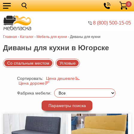
0
Кухонные
Корзина
гарнитуры
Мебель
8 (800) 500-15-05
для
Мебель
Главная
-
Каталог
-
Мебель для кухни
-
Диваны для кухни
кухни
для
Кровати
Диваны для кухни в Югорске
спальни
Шкафы
Диваны
Со спальным местом
Угловые
Мягкая
Сортировать:
Цена дешевле
мебель
Детская
Цена дороже
мебель
Мебель
Фабрика мебели:
в
Мебель
Параметры поиска
гостиную
для
Столы
прихожей
Комоды