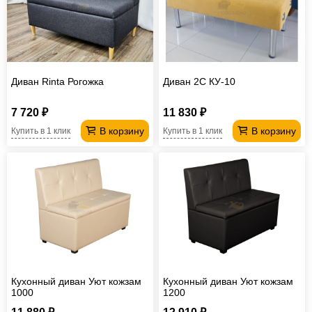
Офисная
мебель
Столы
под
Мебель
компьютер
для
Мебель
Диван Rinta Рогожка
Диван 2С КУ-10
ванной
трансформер
Матрасы
7 720 ₽
11 830 ₽
Кресла-
В корзину
В корзину
Купить в 1 клик
Купить в 1 клик
мешки
Мебель
из
Садовая
ротанга
мебель
Косметологическое
оборудование
Кухонный диван Уют кожзам
Кухонный диван Уют кожзам
1000
1200