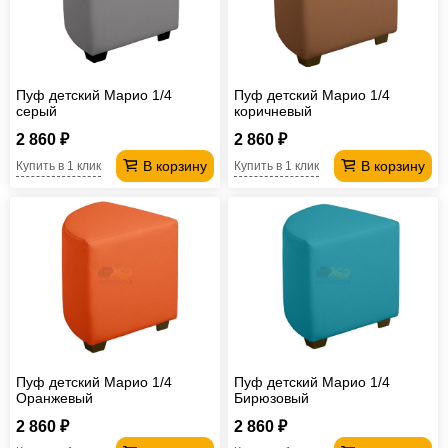
Офисная
мебель
Столы
под
Мебель
Пуф детский Марио 1/4
Пуф детский Марио 1/4
компьютер
для
Мебель
серый
коричневый
2 860 ₽
2 860 ₽
ванной
трансформер
Матрасы
В корзину
В корзину
Купить в 1 клик
Купить в 1 клик
Кресла-
мешки
Мебель
из
Садовая
ротанга
мебель
Косметологическое
оборудование
Пуф детский Марио 1/4
Пуф детский Марио 1/4
Оранжевый
Бирюзовый
2 860 ₽
2 860 ₽