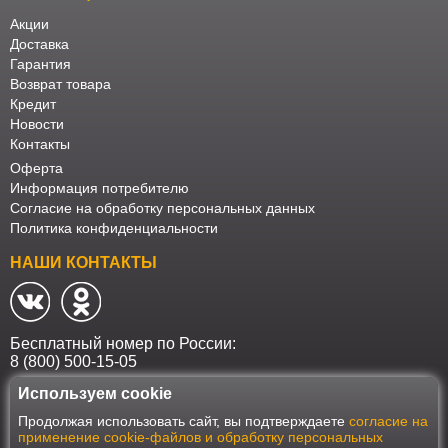
Акции
Доставка
Гарантия
Возврат товара
Кредит
Новости
Контакты
Оферта
Информация потребителю
Согласие на обработку персональных данных
Политика конфиденциальности
НАШИ КОНТАКТЫ
Бесплатный номер по России:
8 (800) 500-15-05
Используем cookie
Наш интернет-магазин работает в соответствии с требованиями
Продолжая использовать сайт, вы подтверждаете
согласие на
Федерального закона от 27 июля 2006 года №152-ФЗ "О персональных
применение cookie-файлов и обработку персональных
данных". Оформить заказ на сайте Мебеласка возможно только при