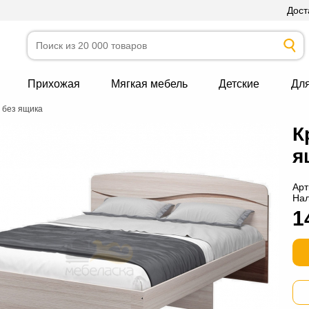
Дост
Прихожая
Мягкая мебель
Детские
Дл
 без ящика
К
я
Арт
На
1