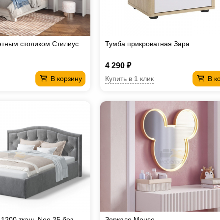
етным столиком Стилиус
Тумба прикроватная Зара
4 290 ₽
Купить в 1 клик
В корзину
В к
 1200 ткань Neo 25 без
Зеркало Mouse