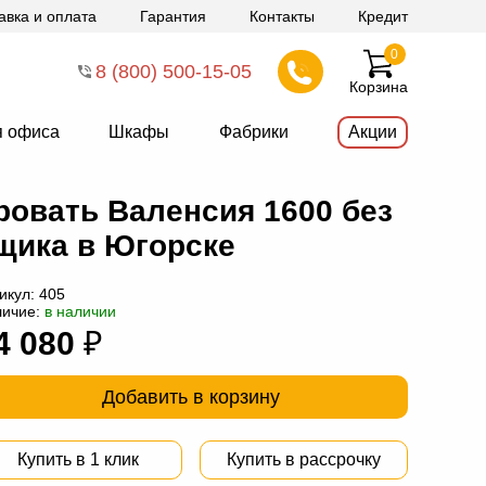
авка и оплата
Гарантия
Контакты
Кредит
0
8 (800) 500-15-05
Корзина
я офиса
Шкафы
Фабрики
Акции
ровать Валенсия 1600 без
щика в Югорске
икул:
405
личие:
в наличии
4 080
₽
Добавить в корзину
Купить в 1 клик
Купить в рассрочку